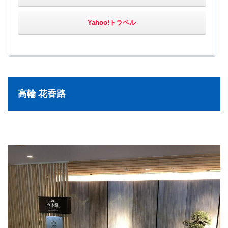
Yahoo!トラベル
高輪 花香路