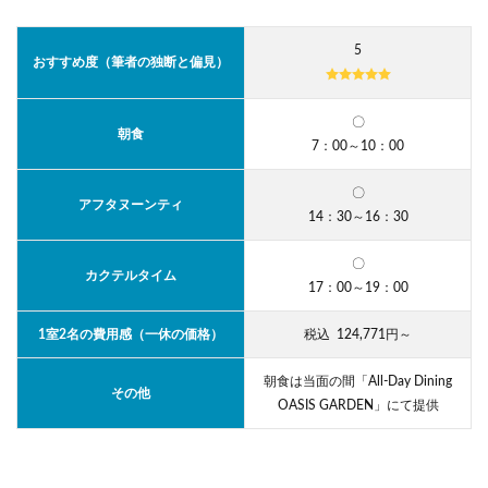
5
おすすめ度（筆者の独断と偏見）
〇
朝食
7：00～10：00
〇
アフタヌーンティ
14：30～16：30
〇
カクテルタイム
17：00～19：00
1室2名の費用感（一休の価格）
税込 124,771円～
朝食は当面の間「All-Day Dining
その他
OASIS GARDEN」にて提供