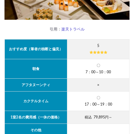
引用：
楽天トラベル
5
おすすめ度（筆者の独断と偏見）
〇
朝食
7：00～10：00
アフタヌーンティ
×
〇
カクテルタイム
17：00～19：00
1室2名の費用感（一休の価格）
税込 79,895円～
その他