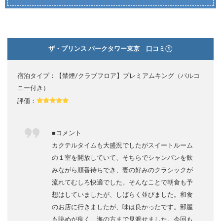
ザ・プリンス パークタワー東京 口コミ①
宿泊タイプ：【禁煙/クラブフロア】プレミアムキング（バルコ
ニー付き）
評価：
■コメント
カクテルタイムも大盛況でしたがスイートルーム
の１室を開放していて、そちらでシャンパンを飲
みながら順番待ちでき、妻の好みのクラシックが
流れてむしろ快適でした。そんなことで朝食も予
想はしていましたが、しばらく並びました。和食
のお店に行きましたが、味は良かったです。部屋
も眺めが良く、海の方まで見渡せました。今回も